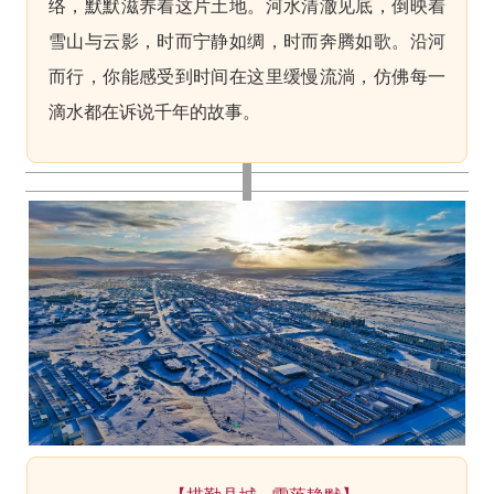
络，默默滋养着这片土地。河水清澈见底，倒映着
雪山与云影，时而宁静如绸，时而奔腾如歌。沿河
而行，你能感受到时间在这里缓慢流淌，仿佛每一
滴水都在诉说千年的故事。