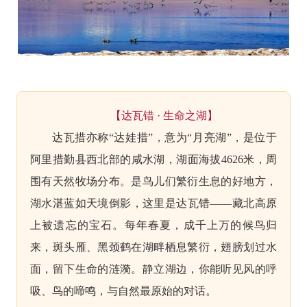
【达瓦错 · 生命之湖】
达瓦措亦称“达娃措”，意为“月亮湖”，是位于
阿里措勤县西北部的咸水湖，湖面海拔4626米，周
围有天然牧场分布。是
鸟儿们繁衍生息的好地方，
湖水湛蓝如天境倒影，这里是达瓦错——藏北高原
上被遗忘的宝石。每年春夏，成千上万的候鸟归
来，斑头雁、黑颈鹤在湖畔栖息繁衍，翅膀划过水
面，留下生命的涟漪。静立湖边，你能听见风的呼
吸、鸟的啼鸣，与自然最原始的对话。