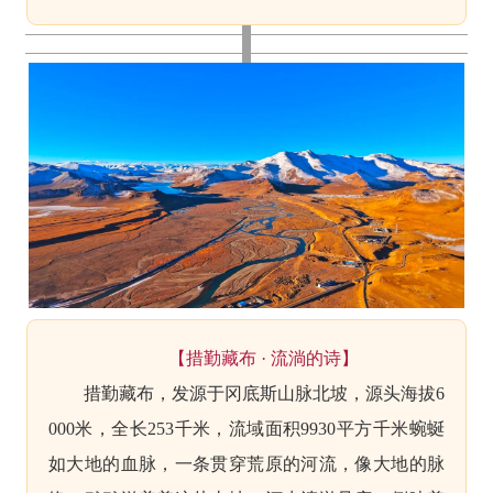
【措勤藏布 · 流淌的诗】
措勤藏布，发源于冈底斯山脉北坡，源头海拔6
000米，全长253千米，流域面积9930平方千米蜿蜒
如大地的血脉，
一条贯穿荒原的河流，像大地的脉