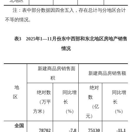
北地区
注：表中部分数据因四舍五入，存在总计与分地区合计
不等的情况。
表
3
2025
年
1
—
11
月份东中西部和东北地区房地产销售
情况
新建商品房销售面
新建商品房销售额
积
地
绝对
绝对数
同比增
同比增
区
数
（万平
长
长
（亿
方米）
（
%
）
（
%
）
元）
全国
78702
-7.8
75130
-11.1