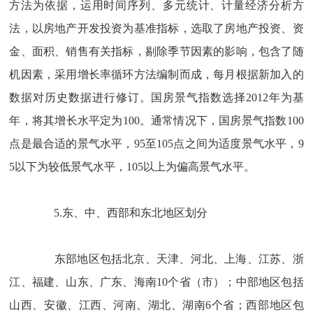
方法为依据，运用时间序列、多元统计、计量经济分析方
法，以房地产开发投资为基准指标，选取了房地产投资、资
金、面积、销售有关指标，剔除季节因素的影响，包含了随
机因素，采用增长率循环方法编制而成，每月根据新加入的
数据对历史数据进行修订。国房景气指数选择
2012
年为基
年，将其增长水平定为
100
。通常情况下，国房景气指数
100
点是最合适的景气水平，
95
至
105
点之间为适度景气水平，
9
5
以下为较低景气水平，
105
以上为偏高景气水平。
5.
东、中、西部和东北地区划分
东部地区包括北京、天津、河北、上海、江苏、浙
江、福建、山东、广东、海南
10
个省（市）；中部地区包括
山西、安徽、江西、河南、湖北、湖南
6
个省；西部地区包