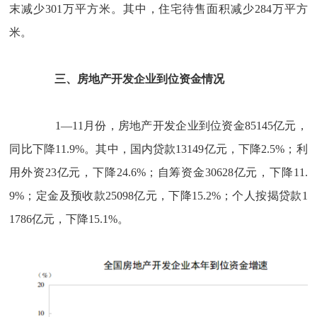
末减少
301
万平方米。其中，住宅待售面积减少
284
万平方
米。
三、房地产开发企业到位资金情况
1
—
11
月份，房地产开发企业到位资金
85145
亿元，
同比下降
11.9%
。其中，国内贷款
13149
亿元，下降
2.5%
；利
用外资
23
亿元，下降
24.6%
；自筹资金
30628
亿元，下降
11.
9%
；定金及预收款
25098
亿元，下降
15.2%
；个人按揭贷款
1
1786
亿元，下降
15.1%
。