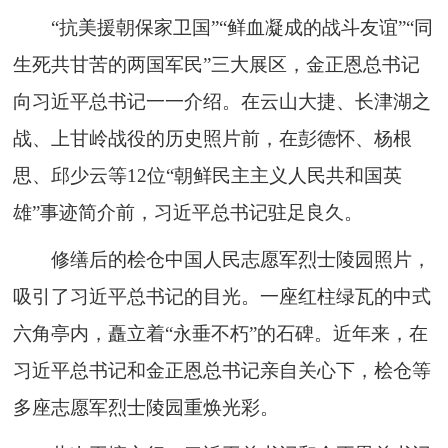
“抗美援朝保家卫国”“鲜血凝成的战斗友谊”“同
生死共甘苦的两国军民”三大展区，金正恩总书记
向习近平总书记一一介绍。在云山大捷、长津湖之
战、上甘岭战役的历史照片前，在彭德怀、杨根
思、邱少云等12位“朝鲜民主主义人民共和国英
雄”事迹简介前，习近平总书记驻足良久。
修缮后的桧仓中国人民志愿军烈士陵园照片，
吸引了习近平总书记的目光。一座红柱绿瓦的中式
六角亭内，矗立着“永垂不朽”的石碑。近年来，在
习近平总书记和金正恩总书记亲自关心下，桧仓等
多座志愿军烈士陵园重焕光彩。