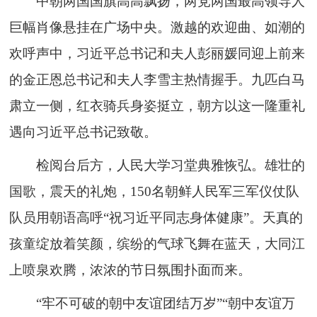
中朝两国国旗高高飘扬，两党两国最高领导人
巨幅肖像悬挂在广场中央。激越的欢迎曲、如潮的
欢呼声中，习近平总书记和夫人彭丽媛同迎上前来
的金正恩总书记和夫人李雪主热情握手。九匹白马
肃立一侧，红衣骑兵身姿挺立，朝方以这一隆重礼
遇向习近平总书记致敬。
检阅台后方，人民大学习堂典雅恢弘。雄壮的
国歌，震天的礼炮，150名朝鲜人民军三军仪仗队
队员用朝语高呼“祝习近平同志身体健康”。天真的
孩童绽放着笑颜，缤纷的气球飞舞在蓝天，大同江
上喷泉欢腾，浓浓的节日氛围扑面而来。
“牢不可破的朝中友谊团结万岁”“朝中友谊万