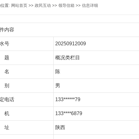
的位置:
网站首页
>>
政民互动
>>
领导信箱
>>
信息详细
件内容
水号
20250912009
 题
概况类栏目
 名
陈
 别
男
定电话
133******79
 机
133****6879
 址
陕西