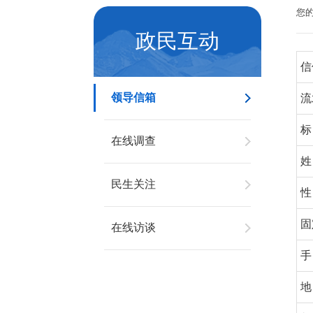
您
政民互动
信
领导信箱
流
标
在线调查
姓
民生关注
性
固
在线访谈
手
地