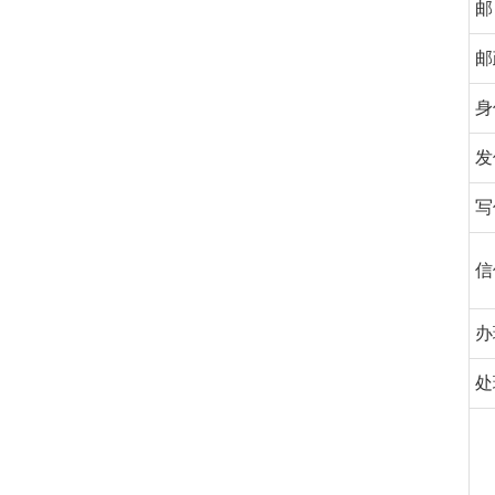
邮
邮
身
发
写
信
办
处