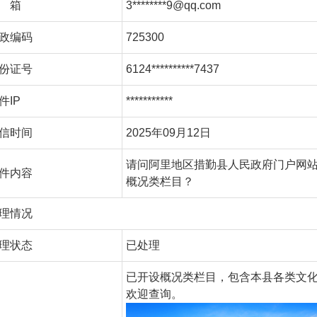
 箱
3********9@qq.com
政编码
725300
份证号
6124**********7437
件IP
***********
信时间
2025年09月12日
请问阿里地区措勤县人民政府门户网
件内容
概况类栏目？
理情况
理状态
已处理
已开设概况类栏目，包含本县各类文
欢迎查询。